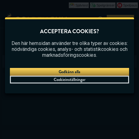
Självtest
Spelgränser
Spelpaus
Spela
ACCEPTERA COOKIES?
CASINO
BETTING
LIVE CASINO
Den här hemsidan använder tre olika typer av cookies:
nödvändiga cookies, analys- och statistikcookies och
BETTING
marknadsföringscookies.
Godkänn alla
Cookieinställningar