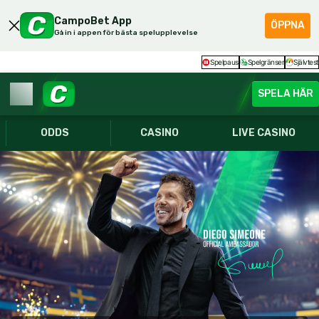
CampoBet App
ÖPPNA
Gå in i appen för bästa spelupplevelse
Spelpaus
Spelgränser
Självtest
SPELA HÄR
ODDS
CASINO
LIVE CASINO