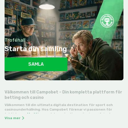
Troféhall
Starta din samling
SAMLA
Välkommen till Campobet – Din kompletta plattform för
betting och casino
Välkommen till din ultimata digitala destination för sport och
casinounderhållning. Hos Campobet förenar vi passionen för
taktisk
sportbetting
med den gränslösa spänningen från den
Visa mer
moderna casinovärlden. Vår plattform är skapad med ett enda
tydligt syfte: att erbjuda den svenska spelaren en kompromisslös,
snabb och heltäckande spelupplevelse under ett och samma