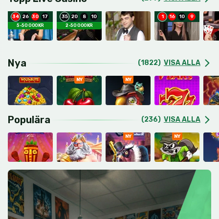
NY
34
26
30
17
35
20
8
10
1
16
10
9
Svensk Roulette
Lightning Roulette
Speed Roulette
Roulette 16 - Swedish
5
-
50 000
KR
2
-
50 000
KR
35
31
11
8
16
1
16
36
17
29
34
0
11
9
29
22
29
28
25
32
30
27
31
8
6
32
34
22
Nya
(1822)
VISA ALLA
NY
NY
Prospector Wilds Hold & Blitz
Magic Fruit$: Cherries
Pirots 5
7's Vs Bar's
Populära
(236)
VISA ALLA
NY
NY
12 Masks of Fire Drum Frenzy
Gates of Olympus
Pirots 3
Le Prechaun