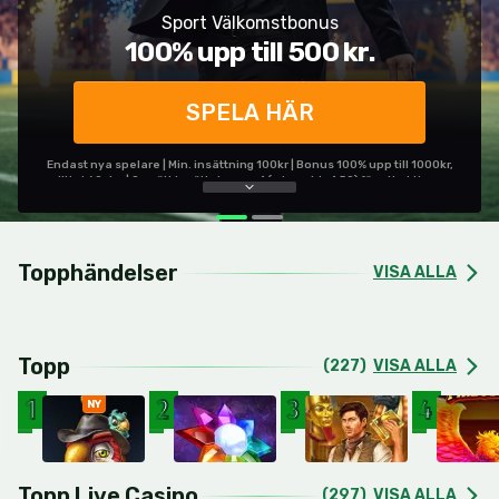
Sport Välkomstbonus
100% upp till 500 kr.
SPELA HÄR
Endast nya spelare | Min. insättning 100kr | Bonus 100% upp till 1000kr,
giltig i 60 dgr | Omsätt insättningen x1 (min. odds 1.50) för att aktivera
bonus | Bonus omsättnings: (insättning + bonus) x6 | Spela ansvarsfullt |
Fullständiga villkor gäller
Topphändelser
VISA ALLA
Topp
(227)
VISA ALLA
1
2
3
4
NY
Pirots 5
Starburst
Book of Dead
Topp Live Casino
(297)
VISA ALLA