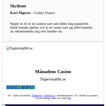
Skribent
Karl Åhgren
– Casino Expert
Hajper är ett av de casinon som som håller hög popularitet
bland svenska spelare och är ett casino som jag alltid kommer
att rekommendera dig som besöker oss.
Månadens Casino
Supersnabbt.se
HÄMTA BONUS
18+ | Spela ansvarsfullt |
Stödlinjen
|
Spelpaus.se
| Omsättningskrav: 35x | Endast nya spelare |
Läs fullständiga regler och villkor
här