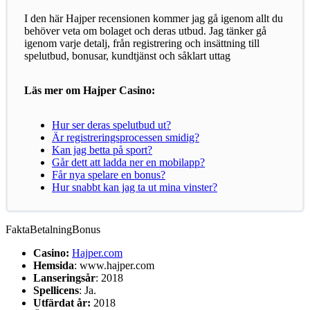
I den här Hajper recensionen kommer jag gå igenom allt du
behöver veta om bolaget och deras utbud. Jag tänker gå
igenom varje detalj, från registrering och insättning till
spelutbud, bonusar, kundtjänst och såklart uttag
Läs mer om Hajper Casino:
Hur ser deras spelutbud ut?
Är registreringsprocessen smidig?
Kan jag betta på sport?
Går dett att ladda ner en mobilapp?
Får nya spelare en bonus?
Hur snabbt kan jag ta ut mina vinster?
Fakta
Betalning
Bonus
Casino:
Hajper.com
Hemsida
: www.hajper.com
Lanseringsår
: 2018
Spellicens
: Ja.
Utfärdat år:
2018