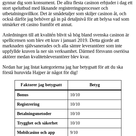
gynnar dig som konsument. De allra flesta casinon erbjuder i dag ett
stort spelutbud med liknande registreringsprocesser och
utbetalningsvillkor. Det är smådetaljer som skiljer casinon åt, och
också därför jag behöver gå in på detaljnivå för att belysa vad som
utmärker ett casino framför ett annat.
Anledningen till att kvalitén blivit så hög bland svenska casinon är
spellicensen som blev ett krav i januari 2019. Detta gjorde att
marknaden självsanerades och alla sämre leverantörer som inte
uppfyllde kraven la ner sin verksamhet. Därmed försvann oseriösa
aktörer medan kvalitetsleverantörer blev kvar.
Nedan har jag listat kategorierna jag har betygsatt för att du ska
förstå huruvida Hajper är något för dig!
Faktorer jag betygsatt
Betyg
Bonus
10/10
Registrering
10/10
Betalningsmetoder
10/10
Trygghet och säkerhet
10/10
Mobilcasino och app
9/10