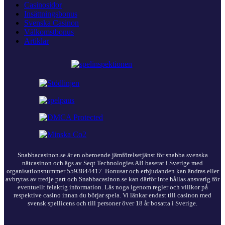
Casinosidor
Insättningsbonus
Svenska Casinon
Välkomstbonus
Artiklar
Snabbacasinon.se är en oberoende jämförelsetjänst för snabba svenska
nätcasinon och ägs av Seqt Technologies AB baserat i Sverige med
organisationsnummer 5593844417. Bonusar och erbjudanden kan ändras eller
avbrytas av tredje part och Snabbacasinon.se kan därför inte hållas ansvarig för
eventuellt felaktig information. Läs noga igenom regler och villkor på
respektive casino innan du börjar spela. Vi länkar endast till casinon med
svensk spellicens och till personer över 18 år bosatta i Sverige.