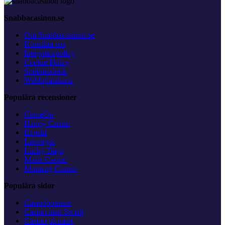
Snabbacasinon.se
Om Snabbacasinon.se
Kontakta oss
Integritetspolicy
Cookie Policy
Spelmissbruk
Webbplatskarta
Populära recensioner
ComeOn
Happy Casino
Expekt
Leovegas
Lucky Days
Maria Casino
Momang Casino
Populära sidor
Casinobonusar
Casino med Swish
Casino på nätet