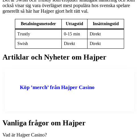
också visar sig vara överlägset mest populära hos svenska spelare
generellt så här har Hajper gjort helt rätt val.
Betalningsmetoder
Uttagstid
Insättningstid
Trustly
0-15 min
Direkt
Swish
Direkt
Direkt
Artiklar och Nyheter om Hajper
Köp ’merch’ från Hajper Casino
Vanliga frågor om Hajper
Vad är Hajper Casino?