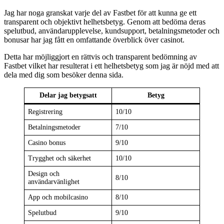
Jag har noga granskat varje del av Fastbet för att kunna ge ett
transparent och objektivt helhetsbetyg. Genom att bedöma deras
spelutbud, användarupplevelse, kundsupport, betalningsmetoder och
bonusar har jag fått en omfattande överblick över casinot.
Detta har möjliggjort en rättvis och transparent bedömning av
Fastbet vilket har resulterat i ett helhetsbetyg som jag är nöjd med att
dela med dig som besöker denna sida.
Delar jag betygsatt
Betyg
Registrering
10/10
Betalningsmetoder
7/10
Casino bonus
9/10
Trygghet och säkerhet
10/10
Design och
8/10
användarvänlighet
App och mobilcasino
8/10
Spelutbud
9/10