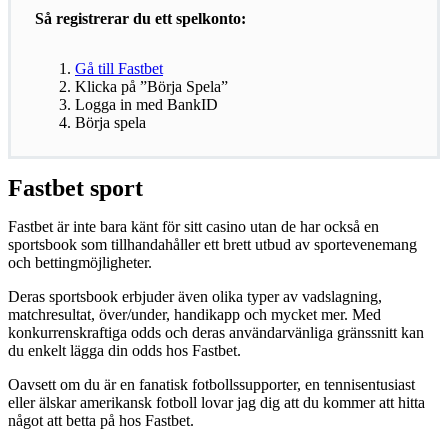
Så registrerar du ett spelkonto:
Gå till Fastbet
Klicka på ”Börja Spela”
Logga in med BankID
Börja spela
Fastbet sport
Fastbet är inte bara känt för sitt casino utan de har också en
sportsbook som tillhandahåller ett brett utbud av sportevenemang
och bettingmöjligheter.
Deras sportsbook erbjuder även olika typer av vadslagning,
matchresultat, över/under, handikapp och mycket mer. Med
konkurrenskraftiga odds och deras användarvänliga gränssnitt kan
du enkelt lägga din odds hos Fastbet.
Oavsett om du är en fanatisk fotbollssupporter, en tennisentusiast
eller älskar amerikansk fotboll lovar jag dig att du kommer att hitta
något att betta på hos Fastbet.