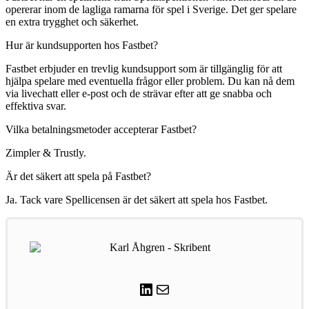
opererar inom de lagliga ramarna för spel i Sverige. Det ger spelare
en extra trygghet och säkerhet.
Hur är kundsupporten hos Fastbet?
Fastbet erbjuder en trevlig kundsupport som är tillgänglig för att
hjälpa spelare med eventuella frågor eller problem. Du kan nå dem
via livechatt eller e-post och de strävar efter att ge snabba och
effektiva svar.
Vilka betalningsmetoder accepterar Fastbet?
Zimpler & Trustly.
Är det säkert att spela på Fastbet?
Ja. Tack vare Spellicensen är det säkert att spela hos Fastbet.
LinkedIn
E-post